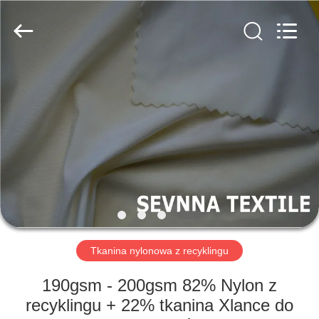
-
2026
SEVNNA
TEXTILE.
All
Rights
Reserved.
DOM
PRODUKTY
POKAZ
VR
O
NAS
Tkanina nylonowa z recyklingu
190gsm - 200gsm 82% Nylon z
WYCIECZKA
recyklingu + 22% tkanina Xlance do