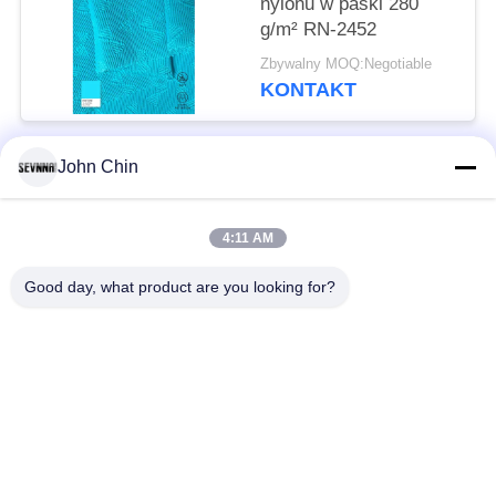
nylonu w paski 280
g/m² RN-2452
Zbywalny MOQ:Negotiable
KONTAKT
John Chin
popularne kategorie
Wszystko
4:11 AM
Tkaniny z recyklingu
Tkanina nylonowa z
stroje kąpielowe
recyklingu
Good day, what product are you looking for?
بازیافت شده
Tkanina z Lycry z
Polyester Fabric
recyklingu
Ekologiczny strój
Repreve Fabric
kąpielowy z tkaniny