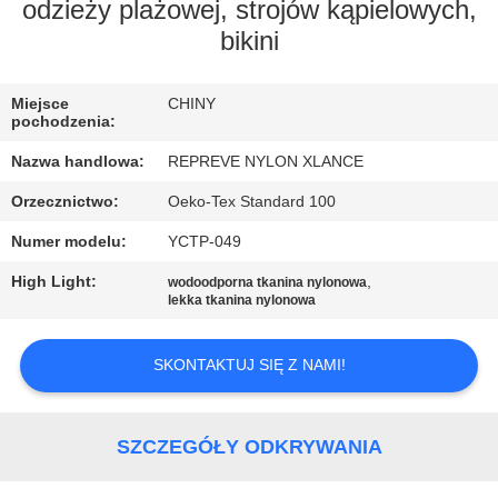
PO
odzieży plażowej, strojów kąpielowych,
bikini
FABRYCE
Miejsce
CHINY
KONTROLA
pochodzenia:
JAKOŚCI
Nazwa handlowa:
REPREVE NYLON XLANCE
Orzecznictwo:
Oeko-Tex Standard 100
SKONTAKTUJ
Numer modelu:
YCTP-049
SIĘ
High Light:
,
wodoodporna tkanina nylonowa
Z
lekka tkanina nylonowa
NAMI
SKONTAKTUJ SIĘ Z NAMI!
AKTUALNOŚCI
SZCZEGÓŁY ODKRYWANIA
PRZYPADKI