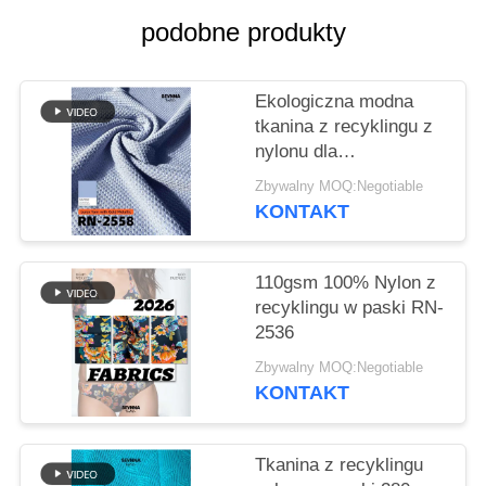
podobne produkty
SITEMAP
Ekologiczna modna
PRIVACY
tkanina z recyklingu z
POLICY
nylonu dla
zrównoważonej
Zbywalny MOQ:Negotiable
odzieży
KONTAKT
110gsm 100% Nylon z
recyklingu w paski RN-
2536
Zbywalny MOQ:Negotiable
KONTAKT
Tkanina z recyklingu