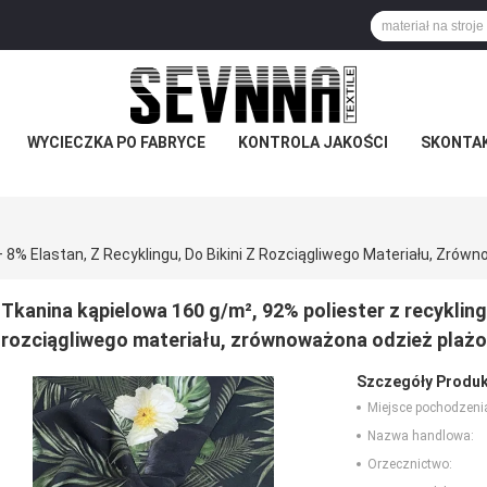
WYCIECZKA PO FABRYCE
KONTROLA JAKOŚCI
SKONTAK
Tkanina kąpielowa 160 g/m², 92% poliester z recyklingu
rozciągliwego materiału, zrównoważona odzież plaż
Szczegóły Produk
Miejsce pochodzeni
Nazwa handlowa:
Orzecznictwo: