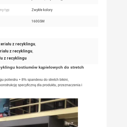
ny typ:
Zwykłe kolory
160GSM
eriału z recyklingu
,
iału z recyklingu
,
łu z recyklingu
cyklingu kostiumów kąpielowych do stretch
 poliestru + 8% spandexu do stretch bikini,
onstrukcję specyficzną dla produktu, przeznaczenia i