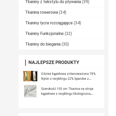
Tkaniny z tekstylu do pływania
(39)
Tkanina rowerowa
(34)
Tkaniny lycra rozciągające
(34)
Tkaniny Funkcjonalne
(32)
Tkaniny do biegania
(30)
NAJLEPSZE PRODUKTY
Odzież kąpielowa zrównoważona 78%
Nylon z recyklingu 22% Spandex z
materiałów z recyklingu
Szerokość 155 cm Tkanina na stroje
kąpielowe z recyklingu Ekologiczna
tkanina do pływania w stylu bikini