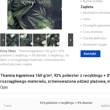
Numer modelu:
Zapłata:
Minimalne zamówie
Cena:
Szczegóły pakowani
Czas dostawy:
Zasady płatności:
Możliwość Supply:
Duży Obraz :
Tkanina kąpielowa 160 g/m², 92%
Kontakt
poliester z recyklingu + 8% elastan, z recyklingu, do
bikini z rozciągliwego materiału, zrównoważona
odzież plażowa, męska
Tkanina kąpielowa 160 g/m², 92% poliester z recyklingu + 8% 
rozciągliwego materiału, zrównoważona odzież plażowa, 
Opis
92% poliester z recyklingu + 8% elastan
Treść:
Aplikac