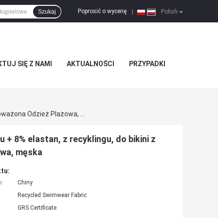
Poprosić o wycenę
Szukaj
|
Polish
TUJ SIĘ Z NAMI
AKTUALNOŚCI
PRZYPADKI
Tkanina Kąpielowa 160 G/m², 92% Poliester Z Recyklingu + 8% Elastan, Z Recyklingu, Do Bikini Z Rozciągliwego Materiału, Zrównoważona Odzież Plażowa, Męska
 + 8% elastan, z recyklingu, do bikini z
owa, męska
tu:
a:
Chiny
Recycled Swimwear Fabric
GRS Certificate