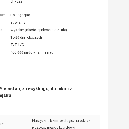
SP7322
nie:
Do negocjacji
Zbywalny
a:
Wysokiej jakości opakowanie z tubą
15-20 dni roboczych
T/T, L/C
400 000 jardów na miesiąc
elastan, z recyklingu, do bikini z
męska
Elastyczne bikini, ekologiczna odzież
ja:
plażowa, męskie kąpielówki