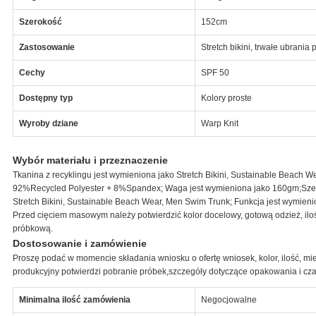
Szerokość
152cm
Zastosowanie
Stretch bikini, trwałe ubrani
Cechy
SPF 50
Dostępny typ
Kolory proste
Wyroby dziane
Warp Knit
Wybór materiału i przeznaczenie
Tkanina z recyklingu jest wymieniona jako Stretch Bikini, Sustainable Beach 
92%Recycled Polyester + 8%Spandex; Waga jest wymieniona jako 160gm;Szerok
Stretch Bikini, Sustainable Beach Wear, Men Swim Trunk; Funkcja jest wymien
Przed cięciem masowym należy potwierdzić kolor docelowy, gotową odzież, il
próbkową.
Dostosowanie i zamówienie
Proszę podać w momencie składania wniosku o ofertę wniosek, kolor, ilość, mie
produkcyjny potwierdzi pobranie próbek,szczegóły dotyczące opakowania i czasu 
Minimalna ilość zamówienia
Negocjowalne