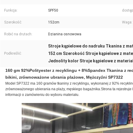
Funkcja:
SPF50
dostęp
Szerokość:
152cm
Waga:
Robić na drutach:
Dzianina osnowowa
Stroje kąpielowe do nadruku Tkanina z mat
152 cm Szerokość Stroje kąpielowe z mater
Podkreślić:
Jednolity kolor Stroje kąpielowe z materia
160 gm 92%Polityester z recyklingu + 8%Spandex Tkanina z re
bikini, zrównoważone ubrania plażowe, Mężczyźni SP7322
Model SP7322 ma 160 gramów tkaniny z recyklingu, wykonanej z 92% recyklingu
zrównoważonego ubierania na plaży, męskiego bagażnika.Strona ta rejestruje k
informacji o zamówieniu do wyboru materiału.