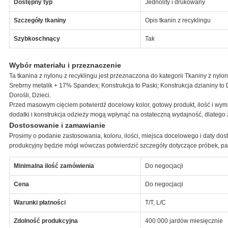
Dostępny typ
Jednolity i drukowany
Szczegóły tkaniny
Opis tkanin z recyklingu
Szybkoschnący
Tak
Wybór materiału i przeznaczenie
Ta tkanina z nylonu z recyklingu jest przeznaczona do kategorii Tkaniny z nylo
Srebrny metalik + 17% Spandex; Konstrukcja to Paski; Konstrukcja dzianiny to 
Dorośli, Dzieci.
Przed masowym cięciem potwierdź docelowy kolor, gotowy produkt, ilość i wym
dodatki i konstrukcja odzieży mogą wpłynąć na ostateczną wydajność, dlatego 
Dostosowanie i zamawianie
Prosimy o podanie zastosowania, koloru, ilości, miejsca docelowego i daty dos
produkcyjny będzie mógł wówczas potwierdzić szczegóły dotyczące próbek, pakow
Minimalna ilość zamówienia
Do negocjacji
Cena
Do negocjacji
Warunki płatności
T/T, L/C
Zdolność produkcyjna
400 000 jardów miesięcznie