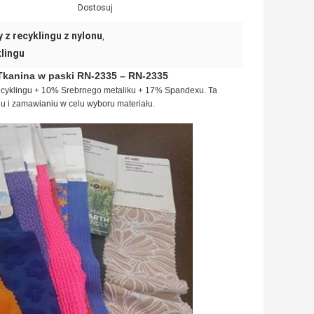
Dostosuj
 z recyklingu z nylonu
,
lingu
Tkanina w paski RN-2335 – RN-2335
recyklingu + 10% Srebrnego metaliku + 17% Spandexu. Ta
iu i zamawianiu w celu wyboru materiału.