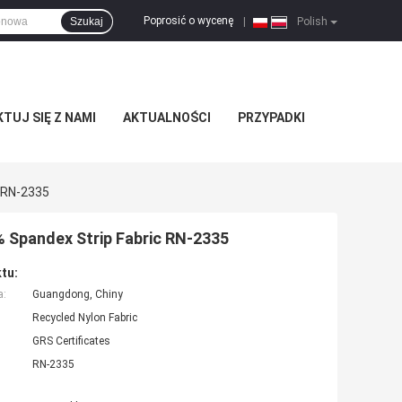
Poprosić o wycenę
Szukaj
|
Polish
TUJ SIĘ Z NAMI
AKTUALNOŚCI
PRZYPADKI
c RN-2335
% Spandex Strip Fabric RN-2335
tu:
a:
Guangdong, Chiny
Recycled Nylon Fabric
GRS Certificates
RN-2335