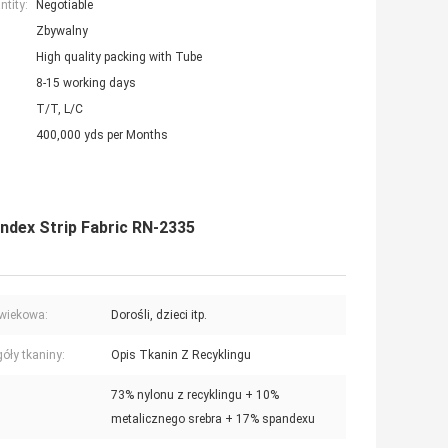
tity:
Negotiable
Zbywalny
High quality packing with Tube
8-15 working days
T/T, L/C
400,000 yds per Months
ndex Strip Fabric RN-2335
wiekowa:
Dorośli, dzieci itp.
óły tkaniny:
Opis Tkanin Z Recyklingu
73% nylonu z recyklingu + 10%
metalicznego srebra + 17% spandexu