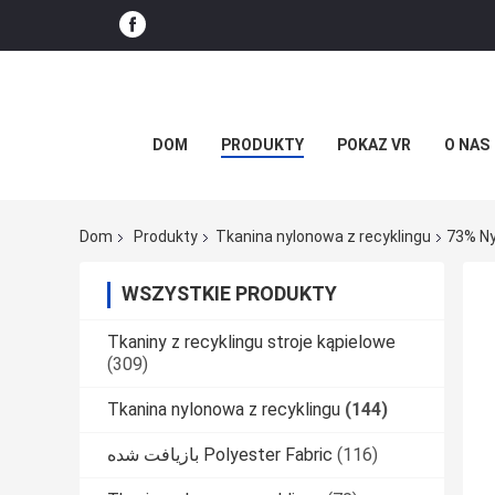
DOM
PRODUKTY
POKAZ VR
O NAS
Dom
Produkty
Tkanina nylonowa z recyklingu
73% Ny
WSZYSTKIE PRODUKTY
Tkaniny z recyklingu stroje kąpielowe
(309)
Tkanina nylonowa z recyklingu
(144)
بازیافت شده Polyester Fabric
(116)