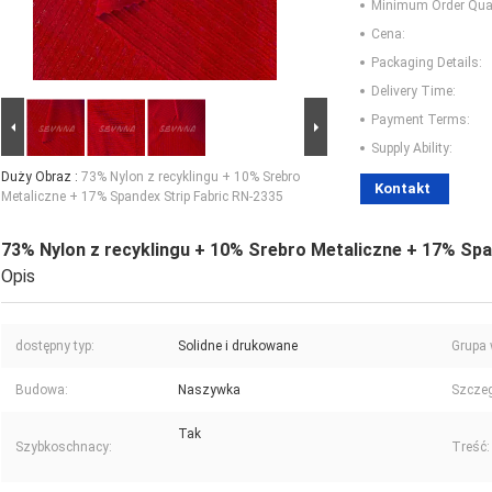
Minimum Order Quan
Cena:
Packaging Details:
Delivery Time:
Payment Terms:
Supply Ability:
Duży Obraz :
73% Nylon z recyklingu + 10% Srebro
Kontakt
Metaliczne + 17% Spandex Strip Fabric RN-2335
73% Nylon z recyklingu + 10% Srebro Metaliczne + 17% Spa
Opis
dostępny typ:
Solidne i drukowane
Grupa 
Budowa:
Naszywka
Szczeg
Tak
Szybkoschnacy:
Treść: