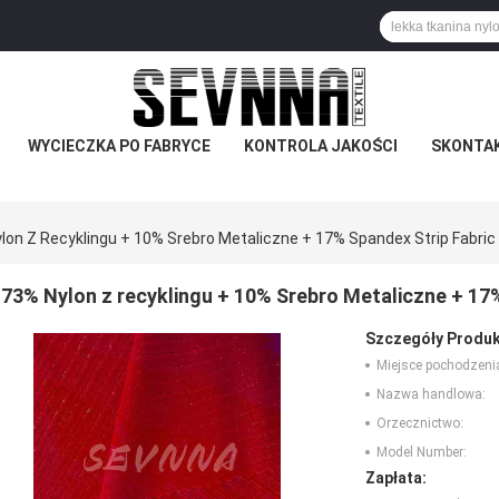
WYCIECZKA PO FABRYCE
KONTROLA JAKOŚCI
SKONTAK
lon Z Recyklingu + 10% Srebro Metaliczne + 17% Spandex Strip Fabri
73% Nylon z recyklingu + 10% Srebro Metaliczne + 17
Szczegóły Produk
Miejsce pochodzeni
Nazwa handlowa:
Orzecznictwo:
Model Number:
Zapłata: