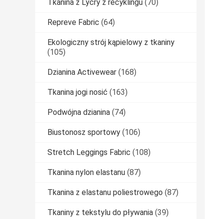
Tkanina z Lycry z recyklingu
(70)
Repreve Fabric
(64)
Ekologiczny strój kąpielowy z tkaniny
(105)
Dzianina Activewear
(168)
Tkanina jogi nosić
(163)
Podwójna dzianina
(74)
Biustonosz sportowy
(106)
Stretch Leggings Fabric
(108)
Tkanina nylon elastanu
(87)
Tkanina z elastanu poliestrowego
(87)
Tkaniny z tekstylu do pływania
(39)