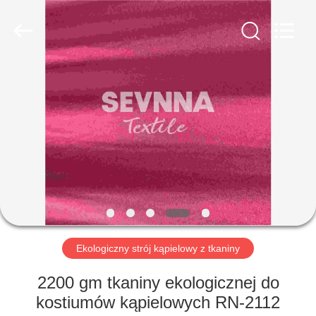
-
2026
SEVNNA
TEXTILE.
All
Rights
Reserved.
DOM
PRODUKTY
POKAZ
VR
O
NAS
Ekologiczny strój kąpielowy z tkaniny
2200 gm tkaniny ekologicznej do
WYCIECZKA
kostiumów kąpielowych RN-2112