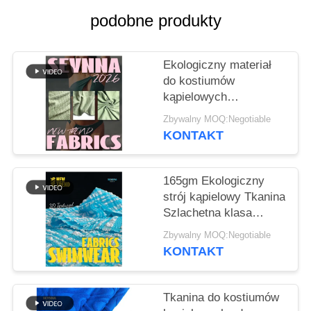
podobne produkty
SITEMAP
Ekologiczny materiał
PRIVACY
do kostiumów
POLICY
kąpielowych
Zrównoważony rozwój
Zbywalny MOQ:Negotiable
Chlor odporny
KONTAKT
165gm Ekologiczny
strój kąpielowy Tkanina
Szlachetna klasa
Luksusowa tkanina
Zbywalny MOQ:Negotiable
Dostosowywalna
KONTAKT
Tkanina do kostiumów