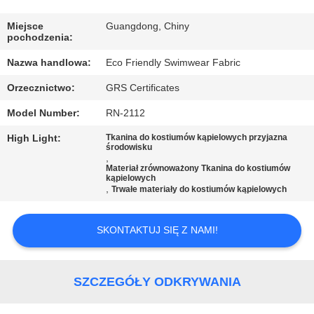
PO
FABRYCE
Miejsce
Guangdong, Chiny
pochodzenia:
Nazwa handlowa:
Eco Friendly Swimwear Fabric
KONTROLA
Orzecznictwo:
GRS Certificates
JAKOŚCI
Model Number:
RN-2112
SKONTAKTUJ
High Light:
Tkanina do kostiumów kąpielowych przyjazna
środowisku
SIĘ
,
Materiał zrównoważony Tkanina do kostiumów
kąpielowych
Z
,
Trwałe materiały do kostiumów kąpielowych
NAMI
SKONTAKTUJ SIĘ Z NAMI!
AKTUALNOŚCI
SZCZEGÓŁY ODKRYWANIA
PRZYPADKI