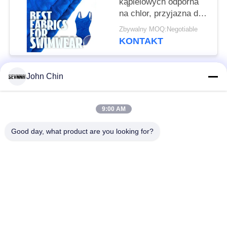
kąpielowych odporna
na chlor, przyjazna dla
środowiska
Zbywalny MOQ:Negotiable
KONTAKT
John Chin
popularne kategorie
Wszystko
9:00 AM
Tkaniny z recyklingu
Tkanina nylonowa z
stroje kąpielowe
recyklingu
Good day, what product are you looking for?
بازیافت شده
Tkanina z Lycry z
Polyester Fabric
recyklingu
Ekologiczny strój
Repreve Fabric
kąpielowy z tkaniny