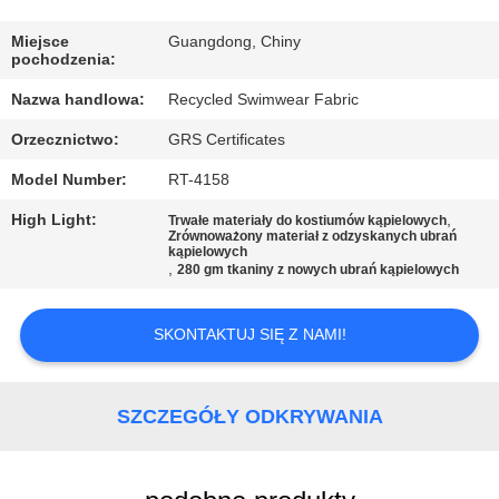
PO
FABRYCE
Miejsce
Guangdong, Chiny
pochodzenia:
Nazwa handlowa:
Recycled Swimwear Fabric
KONTROLA
Orzecznictwo:
GRS Certificates
JAKOŚCI
Model Number:
RT-4158
SKONTAKTUJ
High Light:
,
Trwałe materiały do kostiumów kąpielowych
Zrównoważony materiał z odzyskanych ubrań
SIĘ
kąpielowych
,
280 gm tkaniny z nowych ubrań kąpielowych
Z
NAMI
SKONTAKTUJ SIĘ Z NAMI!
AKTUALNOŚCI
SZCZEGÓŁY ODKRYWANIA
PRZYPADKI