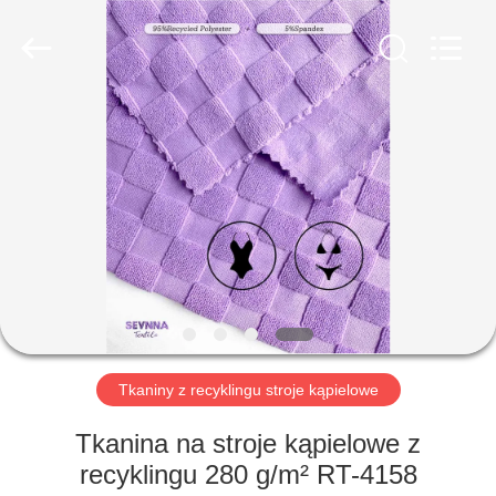
-
2026
SEVNNA
TEXTILE.
All
Rights
Reserved.
DOM
PRODUKTY
POKAZ
VR
O
NAS
Tkaniny z recyklingu stroje kąpielowe
Tkanina na stroje kąpielowe z
WYCIECZKA
recyklingu 280 g/m² RT-4158