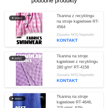
podobne produkty
SITEMAP
Tkanina z recyklingu
na stroje kąpielowe RT-
PRIVACY
4564
POLICY
Zbywalny MOQ:Negotiable
KONTAKT
Tkanina na stroje
kąpielowe z recyklingu
280 g/m² RT-4158
Zbywalny MOQ:Negotiable
KONTAKT
Tkanina na stroje
kąpielowe RT-4646,
215 g/m², 62%