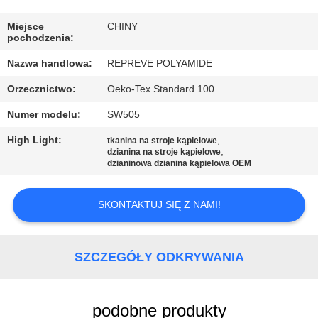
PO
FABRYCE
Miejsce
CHINY
pochodzenia:
Nazwa handlowa:
REPREVE POLYAMIDE
KONTROLA
Orzecznictwo:
Oeko-Tex Standard 100
JAKOŚCI
Numer modelu:
SW505
SKONTAKTUJ
High Light:
,
tkanina na stroje kąpielowe
,
dzianina na stroje kąpielowe
SIĘ
dzianinowa dzianina kąpielowa OEM
Z
SKONTAKTUJ SIĘ Z NAMI!
NAMI
AKTUALNOŚCI
SZCZEGÓŁY ODKRYWANIA
PRZYPADKI
podobne produkty