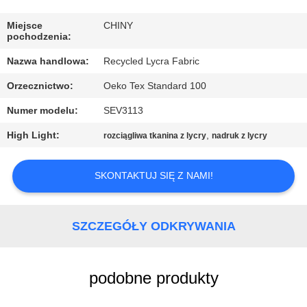
PO
FABRYCE
Miejsce
CHINY
pochodzenia:
Nazwa handlowa:
Recycled Lycra Fabric
KONTROLA
Orzecznictwo:
Oeko Tex Standard 100
JAKOŚCI
Numer modelu:
SEV3113
SKONTAKTUJ
High Light:
,
rozciągliwa tkanina z lycry
nadruk z lycry
SIĘ
SKONTAKTUJ SIĘ Z NAMI!
Z
NAMI
SZCZEGÓŁY ODKRYWANIA
AKTUALNOŚCI
podobne produkty
PRZYPADKI