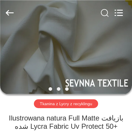
-
2026
SEVNNA
TEXTILE.
All
Rights
Reserved.
DOM
PRODUKTY
POKAZ
VR
O
NAS
Tkanina z Lycry z recyklingu
Ilustrowana natura Full Matte بازیافت
WYCIECZKA
شده Lycra Fabric Uv Protect 50+