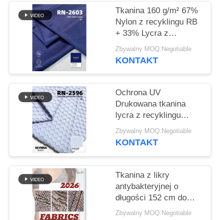
Tkanina 160 g/m² 67%
SITEMAP
Nylon z recyklingu RB
+ 33% Lycra z
recyklingu RN-2603
PRIVACY
Zbywalny MOQ:Negotiable
KONTAKT
POLICY
Ochrona UV
Drukowana tkanina
lycra z recyklingu
przyjazna dla
Zbywalny MOQ:Negotiable
środowiska
KONTAKT
Tkanina z likry
antybakteryjnej o
długości 152 cm do
bielizny ochronnej
Zbywalny MOQ:Negotiable