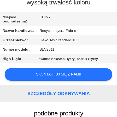
PO
wysoką trwałość koloru
FABRYCE
Miejsce
CHINY
pochodzenia:
KONTROLA
Nazwa handlowa:
Recycled Lycra Fabric
JAKOŚCI
Orzecznictwo:
Oeko Tex Standard 100
Numer modelu:
SEV2311
SKONTAKTUJ
SIĘ
High Light:
,
tkanina z elastanu lycry
nadruk z lycry
Z
SKONTAKTUJ SIĘ Z NAMI!
NAMI
AKTUALNOŚCI
SZCZEGÓŁY ODKRYWANIA
PRZYPADKI
podobne produkty