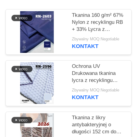
SITEMAP
Tkanina 160 g/m² 67%
Nylon z recyklingu RB
PRIVACY
+ 33% Lycra z
recyklingu RN-2603
POLICY
Zbywalny MOQ:Negotiable
KONTAKT
Ochrona UV
Drukowana tkanina
lycra z recyklingu
przyjazna dla
Zbywalny MOQ:Negotiable
środowiska
KONTAKT
Tkanina z likry
antybakteryjnej o
długości 152 cm do