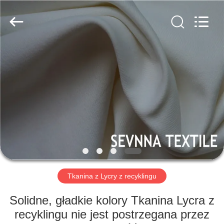
-
2026
SEVNNA
TEXTILE.
All
Rights
Reserved.
DOM
PRODUKTY
POKAZ
VR
O
NAS
Tkanina z Lycry z recyklingu
Solidne, gładkie kolory Tkanina Lycra z
WYCIECZKA
recyklingu nie jest postrzegana przez