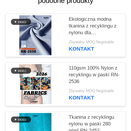
podobne produkty
SITEMAP
Ekologiczna modna
tkanina z recyklingu z
PRIVACY
nylonu dla
POLICY
zrównoważonej
Zbywalny MOQ:Negotiable
odzieży
KONTAKT
110gsm 100% Nylon z
recyklingu w paski RN-
2536
Zbywalny MOQ:Negotiable
KONTAKT
Tkanina z recyklingu
nylonu w paski 280
g/m² RN-2452