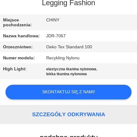
PO
Legging Fashion
FABRYCE
Miejsce
CHINY
pochodzenia:
KONTROLA
Nazwa handlowa:
JDR-7067
JAKOŚCI
Orzecznictwo:
Oeko Tex Standard 100
Numer modelu:
Recykling Nylonu
SKONTAKTUJ
SIĘ
High Light:
,
elastyczna tkanina nylonowa
lekka tkanina nylonowa
Z
NAMI
SKONTAKTUJ SIĘ Z NAMI!
AKTUALNOŚCI
SZCZEGÓŁY ODKRYWANIA
PRZYPADKI