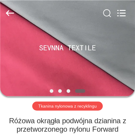
-
2026
SEVNNA
TEXTILE.
All
Rights
Reserved.
DOM
PRODUKTY
POKAZ
VR
O
NAS
Tkanina nylonowa z recyklingu
Różowa okrągła podwójna dzianina z
WYCIECZKA
przetworzonego nylonu Forward