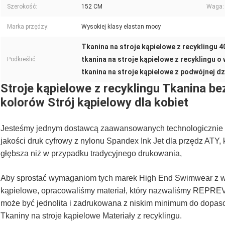
Szerokość:
152 CM
Waga:
Marka przędzy:
Wysokiej klasy elastan mocy
Tkanina na stroje kąpielowe z recyklingu 
tkanina na stroje kąpielowe z recyklingu o
Podkreślić:
tkanina na stroje kąpielowe z podwójnej dz
Stroje kąpielowe z recyklingu Tkanina 
kolorów Strój kąpielowy dla kobiet
Jesteśmy jednym dostawcą zaawansowanych technologicznie tk
jakości druk cyfrowy z nylonu Spandex Ink Jet dla przędz ATY, k
głębsza niż w przypadku tradycyjnego drukowania,
Aby sprostać wymaganiom tych marek High End Swimwear z wys
kąpielowe, opracowaliśmy materiał, który nazwaliśmy REPREV
może być jednolita i zadrukowana z niskim minimum do dopas
Tkaniny na stroje kąpielowe Materiały z recyklingu.