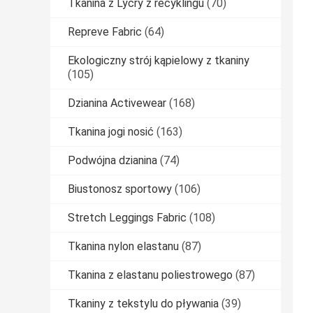
Tkanina z Lycry z recyklingu
(70)
Repreve Fabric
(64)
Ekologiczny strój kąpielowy z tkaniny
(105)
Dzianina Activewear
(168)
Tkanina jogi nosić
(163)
Podwójna dzianina
(74)
Biustonosz sportowy
(106)
Stretch Leggings Fabric
(108)
Tkanina nylon elastanu
(87)
Tkanina z elastanu poliestrowego
(87)
Tkaniny z tekstylu do pływania
(39)