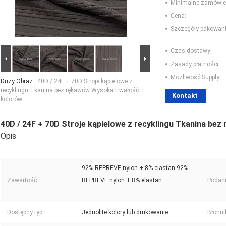
Minimalne zamówie
Cena:
Szczegóły pakowani
Czas dostawy:
Zasady płatności:
Możliwość Supply:
Duży Obraz :
40D / 24F + 70D Stroje kąpielowe z
recyklingu Tkanina bez rękawów Wysoka trwałość
Kontakt
kolorów
40D / 24F + 70D Stroje kąpielowe z recyklingu Tkanina b
Opis
92% REPREVE nylon + 8% elastan 92%
Zawartość:
REPREVE nylon + 8% elastan
Podani
Dostępny typ:
Jednolite kolory lub drukowanie
Błonni