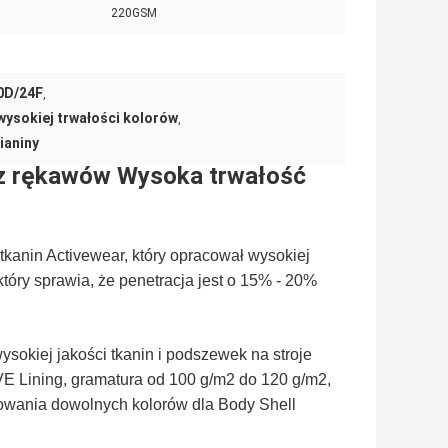
220GSM
40D/24F
,
 wysokiej trwałości kolorów
,
ianiny
bez rękawów Wysoka trwałość
anin Activewear, który opracował wysokiej
tóry sprawia, że ​​penetracja jest o 15% - 20%
okiej jakości tkanin i podszewek na stroje
E Lining, gramatura od 100 g/m2 do 120 g/m2,
owania dowolnych kolorów dla Body Shell