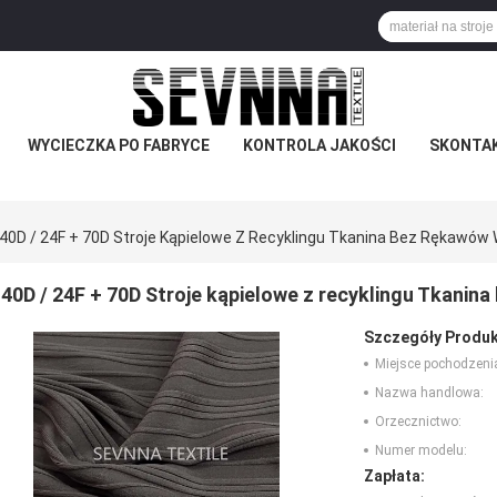
WYCIECZKA PO FABRYCE
KONTROLA JAKOŚCI
SKONTAK
40D / 24F + 70D Stroje Kąpielowe Z Recyklingu Tkanina Bez Rękawów
40D / 24F + 70D Stroje kąpielowe z recyklingu Tkani
Szczegóły Produk
Miejsce pochodzeni
Nazwa handlowa:
Orzecznictwo:
Numer modelu:
Zapłata: