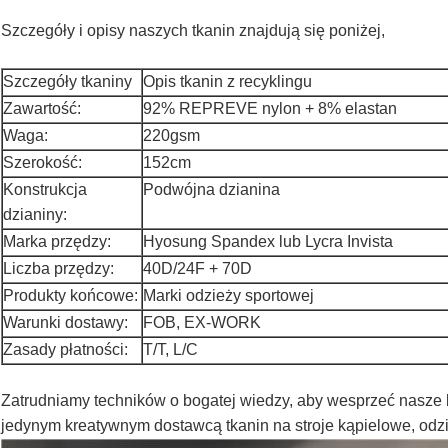
Szczegóły i opisy naszych tkanin znajdują się poniżej,
Szczegóły tkaniny
Opis tkanin z recyklingu
Zawartość:
92% REPREVE nylon + 8% elastan
Waga:
220gsm
Szerokość:
152cm
Konstrukcja
Podwójna dzianina
dzianiny:
Marka przędzy:
Hyosung Spandex lub Lycra Invista
Liczba przędzy:
40D/24F + 70D
Produkty końcowe:
Marki odzieży sportowej
Warunki dostawy:
FOB, EX-WORK
Zasady płatności:
T/T, L/C
Zatrudniamy techników o bogatej wiedzy, aby wesprzeć nasze 
jedynym kreatywnym dostawcą tkanin na stroje kąpielowe, odzie