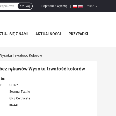
Poprosić o wycenę
Szukaj
|
Polish
TUJ SIĘ Z NAMI
AKTUALNOŚCI
PRZYPADKI
 Wysoka Trwałość Kolorów
na bez rękawów Wysoka trwałość kolorów
tu:
a:
CHINY
Sevnna Textile
GRS Certificate
KN441