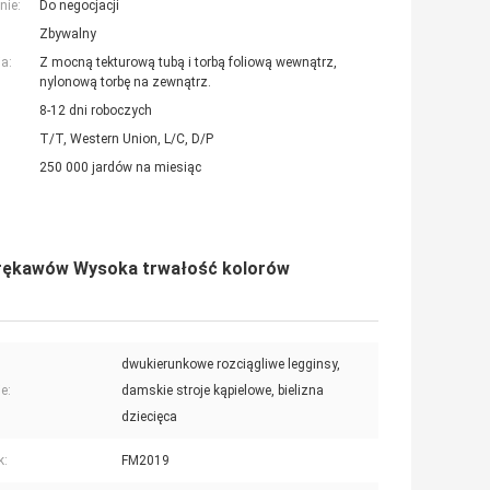
nie:
Do negocjacji
Zbywalny
a:
Z mocną tekturową tubą i torbą foliową wewnątrz,
nylonową torbę na zewnątrz.
8-12 dni roboczych
T/T, Western Union, L/C, D/P
250 000 jardów na miesiąc
ez rękawów Wysoka trwałość kolorów
dwukierunkowe rozciągliwe legginsy,
e:
damskie stroje kąpielowe, bielizna
dziecięca
k:
FM2019