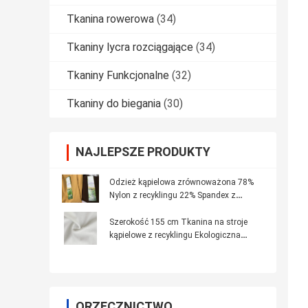
Tkanina rowerowa
(34)
Tkaniny lycra rozciągające
(34)
Tkaniny Funkcjonalne
(32)
Tkaniny do biegania
(30)
NAJLEPSZE PRODUKTY
Odzież kąpielowa zrównoważona 78%
Nylon z recyklingu 22% Spandex z
materiałów z recyklingu
Szerokość 155 cm Tkanina na stroje
kąpielowe z recyklingu Ekologiczna
tkanina do pływania w stylu bikini
ORZECZNICTWO