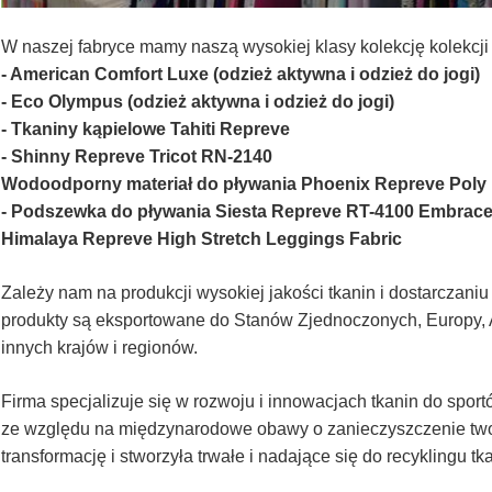
W naszej fabryce mamy naszą wysokiej klasy kolekcję kolekcji 
- American Comfort Luxe (odzież aktywna i odzież do jogi)
- Eco Olympus (odzież aktywna i odzież do jogi)
- Tkaniny kąpielowe Tahiti Repreve
- Shinny Repreve Tricot RN-2140
Wodoodporny materiał do pływania Phoenix Repreve Poly
- Podszewka do pływania Siesta Repreve RT-4100 Embrac
Himalaya Repreve High Stretch Leggings Fabric
Zależy nam na produkcji wysokiej jakości tkanin i dostarczani
produkty są eksportowane do Stanów Zjednoczonych, Europy, A
innych krajów i regionów.
Firma specjalizuje się w rozwoju i innowacjach tkanin do spor
ze względu na międzynarodowe obawy o zanieczyszczenie two
transformację i stworzyła trwałe i nadające się do recyklingu tk