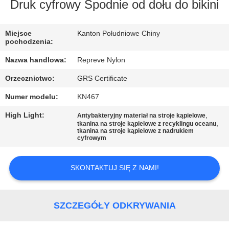
PO
Druk cyfrowy Spodnie od dołu do bikini
FABRYCE
Miejsce
Kanton Południowe Chiny
pochodzenia:
KONTROLA
Nazwa handlowa:
Repreve Nylon
JAKOŚCI
Orzecznictwo:
GRS Certificate
Numer modelu:
KN467
SKONTAKTUJ
SIĘ
High Light:
,
Antybakteryjny materiał na stroje kąpielowe
,
tkanina na stroje kąpielowe z recyklingu oceanu
tkanina na stroje kąpielowe z nadrukiem
Z
cyfrowym
NAMI
SKONTAKTUJ SIĘ Z NAMI!
AKTUALNOŚCI
SZCZEGÓŁY ODKRYWANIA
PRZYPADKI