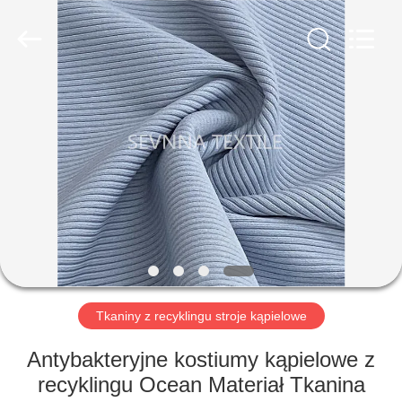
-
2026
SEVNNA
TEXTILE.
All
Rights
Reserved.
DOM
PRODUKTY
POKAZ
VR
O
NAS
Tkaniny z recyklingu stroje kąpielowe
Antybakteryjne kostiumy kąpielowe z
WYCIECZKA
recyklingu Ocean Materiał Tkanina