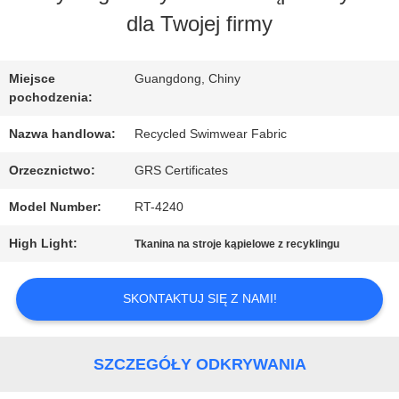
dla Twojej firmy
WYCIECZKA
PO
Miejsce
Guangdong, Chiny
pochodzenia:
FABRYCE
Nazwa handlowa:
Recycled Swimwear Fabric
KONTROLA
Orzecznictwo:
GRS Certificates
Model Number:
RT-4240
JAKOŚCI
High Light:
Tkanina na stroje kąpielowe z recyklingu
SKONTAKTUJ
SKONTAKTUJ SIĘ Z NAMI!
SIĘ
Z
SZCZEGÓŁY ODKRYWANIA
NAMI