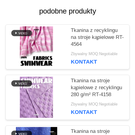
podobne produkty
AKTUALNOŚCI
Tkanina z recyklingu
na stroje kąpielowe RT-
PRZYPADKI
4564
Zbywalny MOQ:Negotiable
KONTAKT
SITEMAP
Tkanina na stroje
PRIVACY
kąpielowe z recyklingu
280 g/m² RT-4158
POLICY
Zbywalny MOQ:Negotiable
KONTAKT
Tkanina na stroje