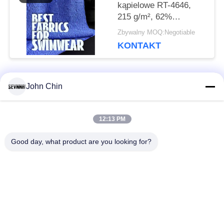
kąpielowe RT-4646,
215 g/m², 62%
poliester z recyklingu +
Zbywalny MOQ:Negotiable
32% nylon + 6%
KONTAKT
elastan
John Chin
popularne kategorie
Wszystko
12:13 PM
Tkaniny z recyklingu
Tkanina nylonowa z
stroje kąpielowe
recyklingu
Good day, what product are you looking for?
بازیافت شده
Tkanina z Lycry z
Polyester Fabric
recyklingu
Ekologiczny strój
Repreve Fabric
kąpielowy z tkaniny